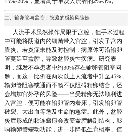
15%-20%，显著高于单次人流者的2%-3%。
二、输卵管与盆腔：隐藏的感染风险链
人流手术虽然操作局限于宫腔，但手术过程
中可能将阴道内的细菌带入宫腔，引发子宫内
膜炎。若炎症未能及时控制，病原体可沿输卵
管蔓延至盆腔，导致盆腔炎性疾病。研究表
明，继发不孕患者中约30%存在输卵管阻塞问
题，而这一比例在两次以上人流者中升至45%。
输卵管阻塞或通而不畅不仅阻碍精卵结合，还
会增加宫外孕的风险——当受精卵无法顺利进
入宫腔，便可能在输卵管内着床，引发输卵管
破裂、大出血等危及生命的急症。此外，盆腔
炎症形成的粘连瘢痕会改变盆腔解剖结构，影
响输卵管蠕动功能，进一步降低生育概率。值