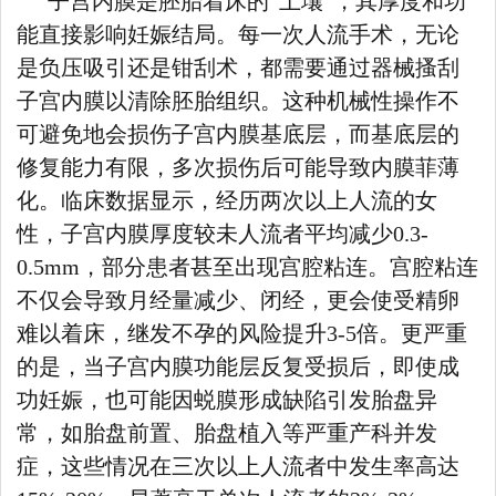
子宫内膜是胚胎着床的“土壤”，其厚度和功
能直接影响妊娠结局。每一次人流手术，无论
是负压吸引还是钳刮术，都需要通过器械搔刮
子宫内膜以清除胚胎组织。这种机械性操作不
可避免地会损伤子宫内膜基底层，而基底层的
修复能力有限，多次损伤后可能导致内膜菲薄
化。临床数据显示，经历两次以上人流的女
性，子宫内膜厚度较未人流者平均减少0.3-
0.5mm，部分患者甚至出现宫腔粘连。宫腔粘连
不仅会导致月经量减少、闭经，更会使受精卵
难以着床，继发不孕的风险提升3-5倍。更严重
的是，当子宫内膜功能层反复受损后，即使成
功妊娠，也可能因蜕膜形成缺陷引发胎盘异
常，如胎盘前置、胎盘植入等严重产科并发
症，这些情况在三次以上人流者中发生率高达