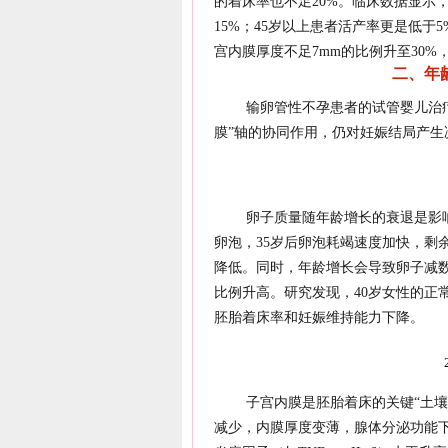
的着床率也不足20%。临床数据显示，4
15%；45岁以上患者活产率更是低
宫内膜厚度不足7mm的比例升至30
二、年
输卵管性不孕患者的试管婴儿治疗
膜”轴的协同作用，仍对妊娠结局产生
卵子质量随年龄增长的衰退是影响
卵泡，35岁后卵泡耗竭速度加快，剩
降低。同时，年龄增长会导致卵子减
比例升高。研究发现，40岁女性的正常
胚胎着床率和妊娠维持能力下降。
子宫内膜是胚胎着床的关键“土壤
减少，内膜厚度变薄，腺体分泌功能