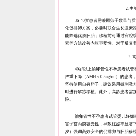
2. 
36-40岁患者需兼顾卵子数量与
化促排卵方案，必要时联合生长激素
能筛选优质胚胎；移植前可通过宫腔
素等方法改善内膜容受性。对于反复
3.
40岁以上输卵管性不孕患者试
严重下降（AMH＜0.5ng/ml）
坚持使用自身卵子，建议采用微刺激
时进行解冻移植。此外，高龄患者需
险。
输卵管性不孕患者试管婴儿妊娠
害子宫内膜容受性，导致妊娠率显著下
岁）强调高效安全的促排卵与胚胎移植；