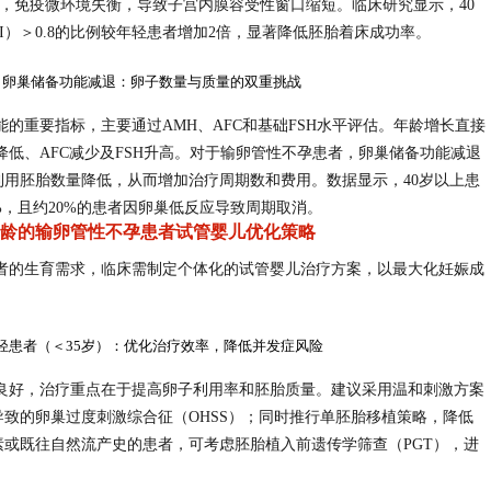
平升高，免疫微环境失衡，导致子宫内膜容受性窗口缩短。临床研究显示，40
I）＞0.8的比例较年轻患者增加2倍，显著降低胚胎着床成功率。
3. 卵巢储备功能减退：卵子数量与质量的双重挑战
的重要指标，主要通过AMH、AFC和基础FSH水平评估。年龄增长直接
降低、AFC减少及FSH升高。对于输卵管性不孕患者，卵巢储备功能减退
用胚胎数量降低，从而增加治疗周期数和费用。数据显示，40岁以上患
%，且约20%的患者因卵巢低反应导致周期取消。
龄的输卵管性不孕患者试管婴儿优化策略
者的生育需求，临床需制定个体化的试管婴儿治疗方案，以最大化妊娠成
 年轻患者（＜35岁）：优化治疗效率，降低并发症风险
良好，治疗重点在于提高卵子利用率和胚胎质量。建议采用温和刺激方案
致的卵巢过度刺激综合征（OHSS）；同时推行单胚胎移植策略，降低
或既往自然流产史的患者，可考虑胚胎植入前遗传学筛查（PGT），进