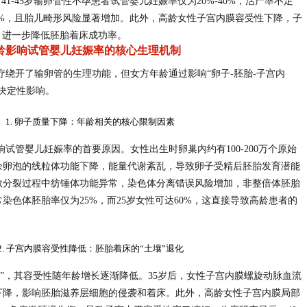
1-45岁输卵管性不孕患者试管婴儿妊娠率仅为20%-40%，活产率不足
于5%，且胎儿畸形风险显著增加。此外，高龄女性子宫内膜容受性下降，子
%，进一步降低胚胎着床成功率。
龄影响试管婴儿妊娠率的核心生理机制
绕开了输卵管的生理功能，但女方年龄通过影响“卵子-胚胎-子宫内
决定性影响。
1. 卵子质量下降：年龄相关的核心限制因素
试管婴儿妊娠率的首要原因。女性出生时卵巢内约有100-200万个原始
余卵泡的线粒体功能下降，能量代谢紊乱，导致卵子受精后胚胎发育潜能
数分裂过程中纺锤体功能异常，染色体分离错误风险增加，非整倍体胚胎
染色体胚胎率仅为25%，而25岁女性可达60%，这直接导致高龄患者的
2. 子宫内膜容受性降低：胚胎着床的“土壤”退化
”，其容受性随年龄增长逐渐降低。35岁后，女性子宫内膜螺旋动脉血流
下降，影响胚胎滋养层细胞的侵袭和着床。此外，高龄女性子宫内膜局部