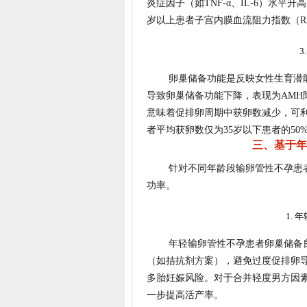
炎症因子（如TNF-α、IL-6）水
岁以上患者子宫内膜血流阻力指数（R
卵巢储备功能是反映女性生育潜能
导致卵巢储备功能下降，表现为AMH
意味着促排卵周期中获卵数减少，可利
者平均获卵数仅为35岁以下患者的50
三、基于年
针对不同年龄段输卵管性不孕患
功率。
1.
年轻输卵管性不孕患者卵巢储备
（如拮抗剂方案），避免过度促排卵导
多胎妊娠风险。对于合并轻度男方因素
一步提高活产率。