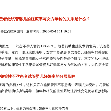
患者做试管婴儿的妊娠率与女方年龄的关系是什么？
盛世点睛家园网 发布时间：2026-05-15 11:10:23
因之一，约占不孕人群的30%-40%。随着辅助生殖技术的发展，试管婴
要手段。然而，临床实践表明，女方年龄是影响试管婴儿妊娠率的关键因
卵子质量、胚胎发育潜能及子宫内膜容受性等多个维度。本文将从生理机
统解析输卵管性不孕患者试管婴儿妊娠率与女方年龄的关系，为临床决策
卵管性不孕患者试管婴儿妊娠率的分层影响
显著的负相关性，这种关联在输卵管性不孕患者中表现尤为突出。尽管输
输卵管结构或功能异常，但年龄相关的生殖系统退行性变化仍会直接影响
. 35岁以下：生育力黄金期，妊娠率可达60%-70%