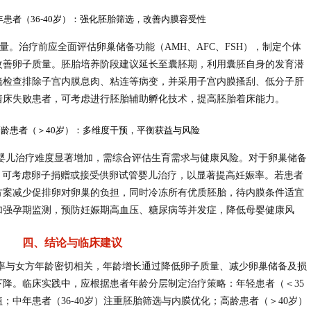
中年患者（36-40岁）：强化胚胎筛选，改善内膜容受性
质量。治疗前应全面评估卵巢储备功能（AMH、AFC、FSH），制定个体
改善卵子质量。胚胎培养阶段建议延长至囊胚期，利用囊胚自身的发育潜
镜检查排除子宫内膜息肉、粘连等病变，并采用子宫内膜搔刮、低分子肝
着床失败患者，可考虑进行胚胎辅助孵化技术，提高胚胎着床能力。
 高龄患者（＞40岁）：多维度干预，平衡获益与风险
管婴儿治疗难度显著增加，需综合评估生育需求与健康风险。对于卵巢储备
的患者，可考虑卵子捐赠或接受供卵试管婴儿治疗，以显著提高妊娠率。若患者
方案减少促排卵对卵巢的负担，同时冷冻所有优质胚胎，待内膜条件适宜
加强孕期监测，预防妊娠期高血压、糖尿病等并发症，降低母婴健康风
四、结论与临床建议
率与女方年龄密切相关，年龄增长通过降低卵子质量、减少卵巢储备及损
降。临床实践中，应根据患者年龄分层制定治疗策略：年轻患者（＜35
中年患者（36-40岁）注重胚胎筛选与内膜优化；高龄患者（＞40岁）