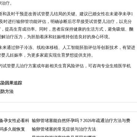
卵治疗。
断和及时干预是改善试管婴儿结局的关键。建议已婚女性在未避孕未孕1
时及时进行输卵管功能评估，明确诊断后尽早接受试管婴儿治疗，以充分
”，提高生育成功率。同时，患者应保持健康的生活方式，避免吸烟、酗
缓解治疗压力，为胚胎着床和妊娠维持创造良好的身心环境。
未来通过卵子冷冻、线粒体移植、人工智能胚胎评估等创新技术，有望进
管婴儿妊娠率，为更多家庭实现生育梦想提供支持。
的试管婴儿治疗方案或年龄相关生育风险评估，可咨询专业生殖医学机
感染因果追踪
预防方法
年备孕女性必看科
输卵管堵塞能自然怀孕吗？2026年疏通治疗方法与费
吗多久能恢复
用详解
输卵管堵塞的常见症状与治疗方法