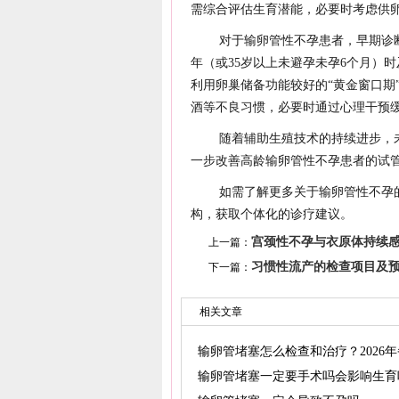
需综合评估生育潜能，必要时考虑供
对于输卵管性不孕患者，早期诊
年（或35岁以上未避孕未孕6个月）
利用卵巢储备功能较好的“黄金窗口期
酒等不良习惯，必要时通过心理干预
随着辅助生殖技术的持续进步，
一步改善高龄输卵管性不孕患者的试
如需了解更多关于输卵管性不孕
构，获取个体化的诊疗建议。
宫颈性不孕与衣原体持续
上一篇：
习惯性流产的检查项目及
下一篇：
相关文章
输卵管堵塞怎么检查和治疗？2026
普指南
输卵管堵塞一定要手术吗会影响生育