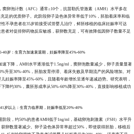
，窦卵泡计数（AFC）通常≥10个，抗苗勒氏管激素（AMH）水平多在
提供充足的优质卵子。此阶段卵子染色体异常率低于10%，胚胎着床率和临
性不孕患者在35岁前接受试管婴儿治疗，鲜胚移植的临床妊娠率可达
一阶段患者对促排卵药物反应敏感，获卵数充足，可有效降低因卵子数量不足
 36-40岁：生育力加速衰退期，妊娠率降至45%-60%
速下降，AMH水平逐渐低于1.5ng/ml，窦卵泡数量减少，卵子质量显著
0%升至30%-40%，胚胎发育停滞、着床失败及早期流产的风险增加。对
儿妊娠率降至45%-60%，且随着年龄增长呈逐年递减趋势。研究表明，
下降约30%，囊胚形成率从50%-60%降至30%-40%，直接影响移植成功
. 41岁以上：生育力临界期，妊娠率低至20%-40%
阶段，约50%的患者AMH低于1ng/ml，基础卵泡刺激素（FSH）水平升
获卵数显著减少。卵子染色体异常率超过50%，即使获得胚胎，移植后