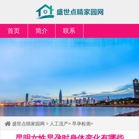
首页
简介
联系
盛世点睛家园网
>
人工流产
>
早孕检测
>
昆明女性早孕时身体变化有哪些