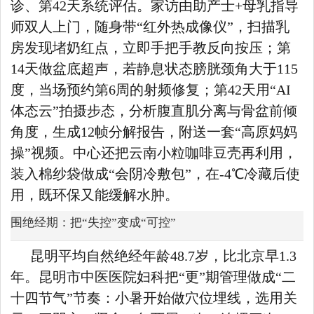
诊、第42天系统评估。家访由助产士+母乳指导
师双人上门，随身带“红外热成像仪”，扫描乳
房发现堵奶红点，立即手把手教反向按压；第
14天做盆底超声，若静息状态膀胱颈角大于115
度，当场预约第6周的射频修复；第42天用“AI
体态云”拍摄步态，分析腹直肌分离与骨盆前倾
角度，生成12帧分解报告，附送一套“高原妈妈
操”视频。中心还把云南小粒咖啡豆壳再利用，
装入棉纱袋做成“会阴冷敷包”，在-4℃冷藏后使
用，既环保又能缓解水肿。
围绝经期：把“失控”变成“可控”
昆明平均自然绝经年龄48.7岁，比北京早1.3
年。昆明市中医医院妇科把“更”期管理做成“二
十四节气”节奏：小暑开始做穴位埋线，选用关