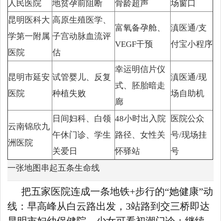
人民医院
地贫孕前阻断
骨龄超声
场窗口
昆明医科大
高原生殖医学、
富氧备孕舱、
滇医通/支
学第一附属
子宫动脉血流评
VEGF干预
付宝小程序
医院
估
幸运明信片仪
昆明市延安
试管婴儿、反复
滇医通/现
式、胚胎暗走
医院
种植失败
场自助机
廊
日间妇科、白领
48小时出入院
医院公众
云南锦欣九
午休门诊、学生
路径、女性关
号/现场挂
洲医院
关爱日
怀驿站
号
一张地图串起五条生命线
把五家医院连成一条地铁+步行的“她健康”动
线：早高峰从白云路出发，3站路到交三桥即达