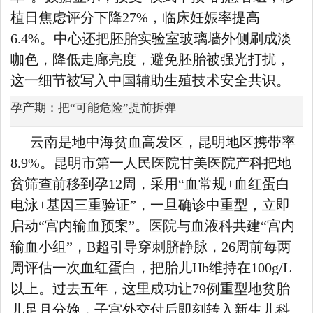
植日焦虑评分下降27%，临床妊娠率提高
6.4%。中心还把胚胎实验室玻璃墙外侧刷成淡
咖色，降低走廊亮度，避免胚胎被强光打扰，
这一细节被写入中国辅助生殖技术安全共识。
孕产期：把“可能危险”提前拆弹
云南是地中海贫血高发区，昆明地区携带率
8.9%。昆明市第一人民医院甘美医院产科把地
贫筛查前移到孕12周，采用“血常规+血红蛋白
电泳+基因三重验证”，一旦确诊中重型，立即
启动“宫内输血预案”。医院与血液科共建“宫内
输血小组”，B超引导穿刺脐静脉，26周前每两
周评估一次血红蛋白，把胎儿Hb维持在100g/L
以上。过去五年，这里成功让79例重型地贫胎
儿足月分娩，子宫外交付后即刻转入新生儿科