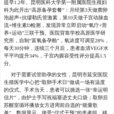
提早1.2年。昆明医科大学第一附属医院生殖妇
科为此开出“高原备孕套餐”：月经第3天做窦卵
泡超声+抗缪勒氏管激素，第10天做子宫动脉血
流+维生素D检测，发现异常立即启动“氧疗+营
养+运动”三联干预。医院背靠学校高原医学研
究所，自制“富氧备孕舱”，氧浓度可调至28%，
每天30分钟，连续三个月后，患者血清VEGF水
平平均提升34%，子宫内膜容受性评分提高1.5
分。
对于需要试管助孕的女性，昆明市延安医院
生殖医学中心把“取卵手术日”做成一场有温度
的仪式。手术当天，患者可以挑选一张“幸运明
信片”，由护士手写祝福塞进丈夫口袋；取卵后
苏醒室循环播放女方进周前自选的“能量歌
单”。数据显示，接受“仪式干预”的患者组，移