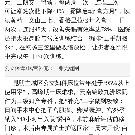
元、三阴交、肾俞，每两周一次，连埋三次，
可让潮热次数下降41%；霜降启动“膏方月”，以
滇黄精、文山三七、香格里拉松茸入膏，一日
两次，连服45天，改善失眠有效率达78%。医院
还把太极昆腔与盆底训练结合，编排“云手凯格
尔”，在悠扬三弦里做收缩放松，让患者在愉悦
中完成每日150次训练。
公立保障+民营补充：一张无缝网
昆明主城区公立妇科床位常年处于“95%以上
使用率”，高峰期一床难求。云南锦欣九洲医院
作为二级妇产专科，把“补充”二字做到极致：
日间手术中心把子宫肌瘤、卵巢囊肿、宫外孕
纳入“48小时出入院”路径，术前麻醉评估前移
门诊，术后由专属护士护送回家；周末开设“白