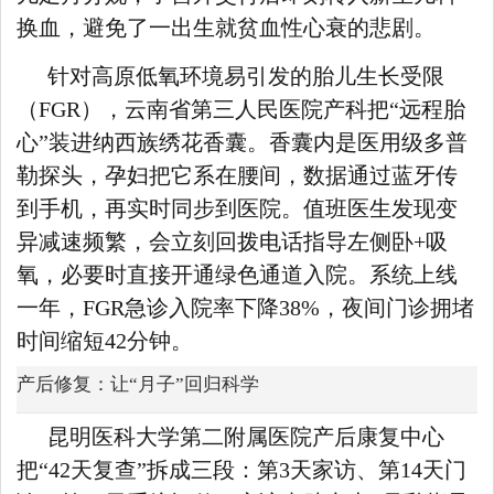
换血，避免了一出生就贫血性心衰的悲剧。
针对高原低氧环境易引发的胎儿生长受限
（FGR），云南省第三人民医院产科把“远程胎
心”装进纳西族绣花香囊。香囊内是医用级多普
勒探头，孕妇把它系在腰间，数据通过蓝牙传
到手机，再实时同步到医院。值班医生发现变
异减速频繁，会立刻回拨电话指导左侧卧+吸
氧，必要时直接开通绿色通道入院。系统上线
一年，FGR急诊入院率下降38%，夜间门诊拥堵
时间缩短42分钟。
产后修复：让“月子”回归科学
昆明医科大学第二附属医院产后康复中心
把“42天复查”拆成三段：第3天家访、第14天门