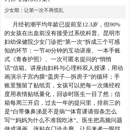
少女期：让第一次不再慌乱
月经初潮平均年龄已提前至12.3岁，但90%
的女孩在出血前没有接受过系统科普。昆明市
妇幼保健院少女门诊把“第一次”拆成三个可感
知的环节：一节40分钟的互动讲座、一本手账
式《青春护照》、一次可匿名提问的“悄悄
话”信箱。讲座由妇科与心理科双人授课，用动
画演示子宫内膜“盖房子—拆房子”的循环；手
账里预留了贴纸页，女孩可以把每一次痛经程
度用表情贴纸量化，回诊时医生一目了然；信
箱每周三开启，过去一年的提问里，排前三的
是“白带像鼻涕是不是病”“体育课请假条怎么
写”“妈妈为什么不准我吃冰”。医生把高频问题
做成漫画，张贴在门诊走廊，让后来者一眼找