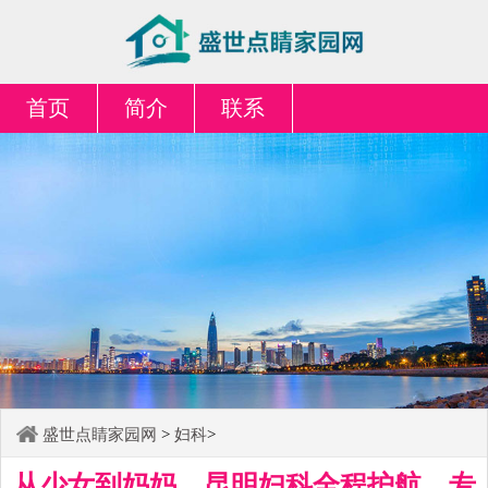
首页
简介
联系
盛世点睛家园网
>
妇科
>
从少女到妈妈，昆明妇科全程护航，专