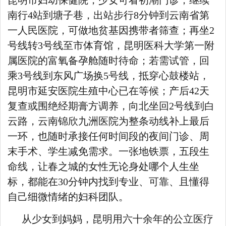
昆明市妇幼保健院，少女可看初潮门诊；继续
南行4站到塘子巷，出站步行8分钟到云南省第
一人民医院，可做地贫基因携带者筛查；再坐2
号线转3号线至市体育馆，昆明医科大学第一附
属医院的富氧备孕舱随时待命；若需试管，回
乘3号线到东风广场换5号线，抵穿心鼓楼站，
昆明市延安医院生殖中心已在等候；产后42天
复查或围绝经期膏方调养，向北坐回2号线到白
云路，云南锦欣九洲医院为整条动线补上最后
一环，也随时承接任何时间段的夜间门诊、周
末手术、学生减免需求。一张地铁票，五段生
命线，让春之城的女性无论身处哪个人生坐
标，都能在30分钟内找到专业、可靠、且懂得
自己细微情绪的妇科团队。
从少女到妈妈，昆明用六十余年的公立医疗