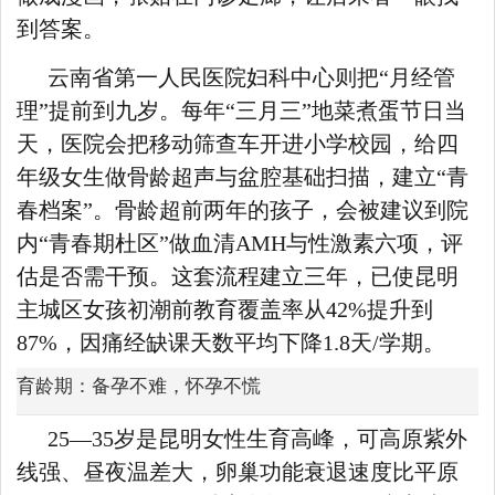
到答案。
云南省第一人民医院妇科中心则把“月经管
理”提前到九岁。每年“三月三”地菜煮蛋节日当
天，医院会把移动筛查车开进小学校园，给四
年级女生做骨龄超声与盆腔基础扫描，建立“青
春档案”。骨龄超前两年的孩子，会被建议到院
内“青春期杜区”做血清AMH与性激素六项，评
估是否需干预。这套流程建立三年，已使昆明
主城区女孩初潮前教育覆盖率从42%提升到
87%，因痛经缺课天数平均下降1.8天/学期。
育龄期：备孕不难，怀孕不慌
25—35岁是昆明女性生育高峰，可高原紫外
线强、昼夜温差大，卵巢功能衰退速度比平原