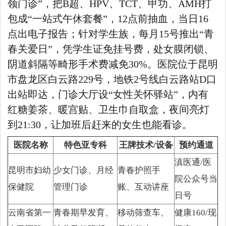
领门诊”，把B超、HPV、TCT、甲功、AMH打
包成“一站式午休套餐”，12点前抽血，当日16
点出电子报告；针对学生族，每月15号推出“青
春关爱日”，凭学生证免挂号费，处女膜闭锁、
阴道斜隔等畸形手术费减免30%。医院位于昆明
市盘龙区白云路229号，地铁2号线白云路站D口
出站即达，门诊大厅设“女性关怀驿站”，内有
红糖姜茶、暖宫贴、卫生巾自取盒，夜间亮灯
到21:30，让加班后赶来的女生也能看诊。
医院名称
特色亚专科
王牌技术/设备
预约通道
滇医通/医
昆明市妇幼
少女门诊、月经
青春护照手
院公众号当
保健院
管理门诊
账、互动讲座
日号
云南省第一
青春期早发育、
移动筛查车、
健康160/现