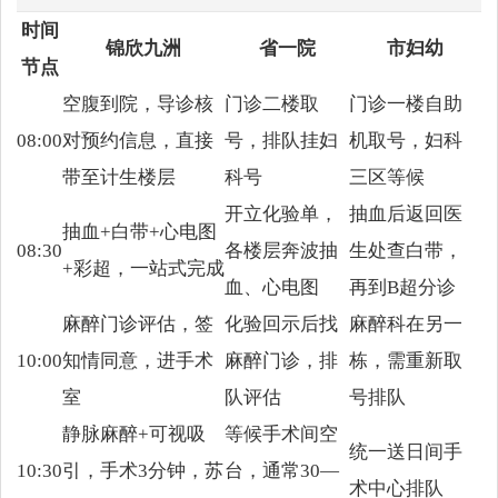
时间
锦欣九洲
省一院
市妇幼
节点
空腹到院，导诊核
门诊二楼取
门诊一楼自助
08:00
对预约信息，直接
号，排队挂妇
机取号，妇科
带至计生楼层
科号
三区等候
开立化验单，
抽血后返回医
抽血+白带+心电图
08:30
各楼层奔波抽
生处查白带，
+彩超，一站式完成
血、心电图
再到B超分诊
麻醉门诊评估，签
化验回示后找
麻醉科在另一
10:00
知情同意，进手术
麻醉门诊，排
栋，需重新取
室
队评估
号排队
静脉麻醉+可视吸
等候手术间空
统一送日间手
10:30
引，手术3分钟，苏
台，通常30—
术中心排队