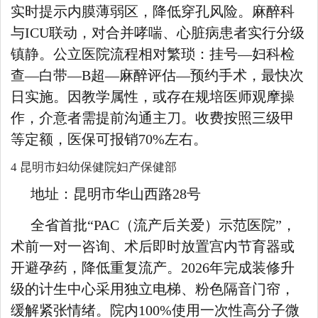
实时提示内膜薄弱区，降低穿孔风险。麻醉科
与ICU联动，对合并哮喘、心脏病患者实行分级
镇静。公立医院流程相对繁琐：挂号—妇科检
查—白带—B超—麻醉评估—预约手术，最快次
日实施。因教学属性，或存在规培医师观摩操
作，介意者需提前沟通主刀。收费按照三级甲
等定额，医保可报销70%左右。
4 昆明市妇幼保健院妇产保健部
地址：昆明市华山西路28号
全省首批“PAC（流产后关爱）示范医院”，
术前一对一咨询、术后即时放置宫内节育器或
开避孕药，降低重复流产。2026年完成装修升
级的计生中心采用独立电梯、粉色隔音门帘，
缓解紧张情绪。院内100%使用一次性高分子微