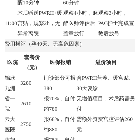
醒10分钟
60分钟
术后赠送PWRH+暖
观察4小时，麻
观察3小时，
11:00
宫贴，观察2h，无
醉医师评估后
PAC护士完成宣
异常离院
盖章放行
教后放号
费用横评（孕49天、无高危因素）
套餐价
医院
医保报销
溢价项目
（元）
锦欣
门诊部分可报
含PWRH营养、暖宫贴、
3280
九洲
380
30天复诊
省一
报70%，自付
无增值项目，术后药需另
2610
院
约780
付
云大
报68%，自付
需额外资费宫腔评估260
2750
医院
约880
元
市妇
报75%，自付