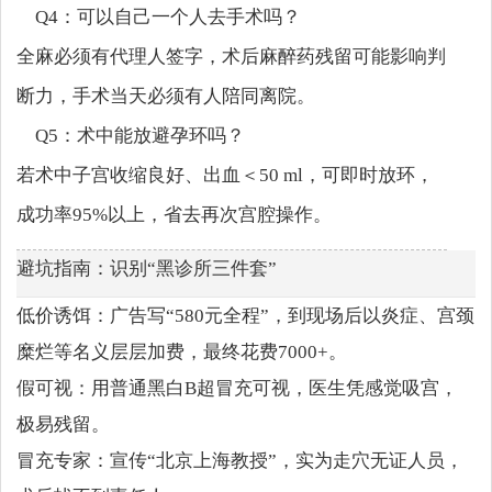
Q4：可以自己一个人去手术吗？
全麻必须有代理人签字，术后麻醉药残留可能影响判
断力，手术当天必须有人陪同离院。
Q5：术中能放避孕环吗？
若术中子宫收缩良好、出血＜50 ml，可即时放环，
成功率95%以上，省去再次宫腔操作。
避坑指南：识别“黑诊所三件套”
低价诱饵：广告写“580元全程”，到现场后以炎症、宫颈
糜烂等名义层层加费，最终花费7000+。
假可视：用普通黑白B超冒充可视，医生凭感觉吸宫，
极易残留。
冒充专家：宣传“北京上海教授”，实为走穴无证人员，