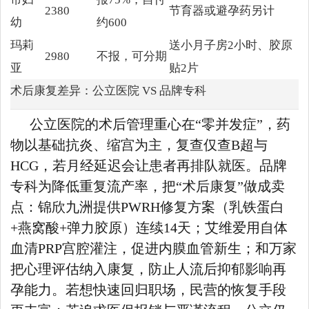
2380
节育器或避孕药另计
幼
约600
玛莉
送小月子房2小时、胶原
2980
不报，可分期
亚
贴2片
术后康复差异：公立医院 VS 品牌专科
公立医院的术后管理重心在“零并发症”，药
物以基础抗炎、缩宫为主，复查仅查B超与
HCG，若月经延迟会让患者再排队就医。品牌
专科为降低重复流产率，把“术后康复”做成卖
点：锦欣九洲提供PWRH修复方案（乳铁蛋白
+燕窝酸+弹力胶原）连续14天；艾维爱用自体
血清PRP宫腔灌注，促进内膜血管新生；和万家
把心理评估纳入康复，防止人流后抑郁影响再
孕能力。若想快速回归职场，民营的恢复手段