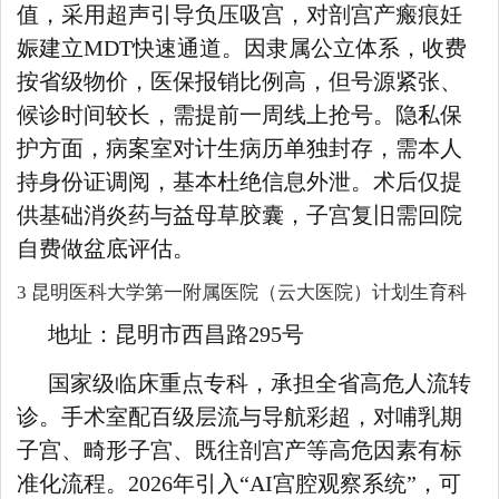
值，采用超声引导负压吸宫，对剖宫产瘢痕妊
娠建立MDT快速通道。因隶属公立体系，收费
按省级物价，医保报销比例高，但号源紧张、
候诊时间较长，需提前一周线上抢号。隐私保
护方面，病案室对计生病历单独封存，需本人
持身份证调阅，基本杜绝信息外泄。术后仅提
供基础消炎药与益母草胶囊，子宫复旧需回院
自费做盆底评估。
3 昆明医科大学第一附属医院（云大医院）计划生育科
地址：昆明市西昌路295号
国家级临床重点专科，承担全省高危人流转
诊。手术室配百级层流与导航彩超，对哺乳期
子宫、畸形子宫、既往剖宫产等高危因素有标
准化流程。2026年引入“AI宫腔观察系统”，可