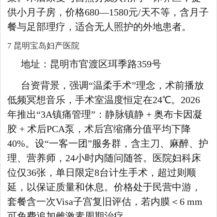
供小月子房，价格680—1580元/天不等，含月子
餐与足部理疗，适合无人照护的外地患者。
7 昆明宝岛妇产医院
地址：昆明市官渡区珥季路359号
台资背景，强调“温柔手术”理念，术前播放
低频冥想音乐，手术室温度恒定在24℃。2026
年推出“3A镇痛管理”：静脉镇静 + 奥布卡因凝
胶 + 术后PCA泵，术后宫缩痛分值平均下降
40%。设“一客一团”服务群，含主刀、麻醉、护
理、营养师，24小时内随问随答。医院妇科床
位仅36张，单日限定8台计生手术，超过则顺
延，以保证质量和休息。价格处于民营中游，
套餐含一次Visa子宫复旧评估，若内膜＜6 mm
可免费追加雌激素周期治疗。