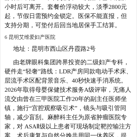
小时后可离开。套餐价浮动较大，淡季2800元
起，节假日需预约金锁定。医保不能直报，但
支持分期，可垫付后回当地居保手工结算。
6 昆明艾维爱妇产医院
地址：昆明市西山区丹霞路2号
由老牌眼科集团跨界投资的二级妇产专科，
硬件走“轻奢”路线：LDR产房同款电动手术床、
层流手术区配背景音乐、40秒快速手消系统。
2026年取得母婴保健技术服务A级评审，无痛人
流交由曾在三甲医院工作20年的副主任医师坐
镇，施行“宫腔观察吸引术”，镜头与吸引管同
轴，减少盲刮。麻醉科主任为原省肿瘤医院专
家，对 ASAⅡ级以上患者可现场制定靶控输注方
案。术后康复与自然分娩共用同一休养区，提