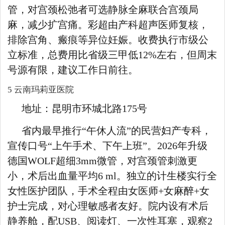
管，对宫颈松弛者可选静脉全麻联合宫颈局
麻，减少扩宫痛。彩超由产科超声医师复核，
排除宫角、瘢痕等异位妊娠。收费执行市级公
立标准，总费用比省级三甲低12%左右，但周末
号源有限，建议工作日前往。
5 云南玛莉亚医院
地址：昆明市环城北路175号
省内最早推行“午休人流”的民营妇产专科，
宣传口号“上午手术、下午上班”。2026年升级
德国WOLF超细3mm微管，对宫颈管刺激更
小，术后出血量平均6 ml。独立的计生楼实行全
女性医护团队，手术全程由女医师+女麻醉+女
护士完成，对心理敏感者友好。院内设有术后
静养舱，配USB、阅读灯、一次性耳塞，观察2