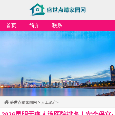
首页
简介
联系
盛世点睛家园网
>
人工流产
>
2026昆明无痛人流医院排名｜安全保宫·