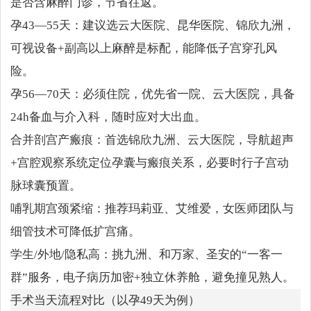
是否含麻醉门诊，节省往返。
孕43—55天：建议选云大医院、昆华医院、锦欣九洲，
可视设备+副高以上麻醉是标配，能降低子宫穿孔风
险。
孕56—70天：必须住院，优先省一院、云大医院，具备
24h备血与介入科，随时应对大出血。
合并剖宫产瘢痕：首选锦欣九洲、云大医院，导航超声
+宫腔观察系统定位孕囊与瘢痕关系，必要时行子宫动
脉球囊预置。
哺乳期宫颈紧缩：推荐玛莉亚、艾维爱，女医师团队与
细管技术可降低扩宫痛。
学生/外地/隐私高：挑九洲、和万家、圣安的“一客一
群”服务，电子病历加密+独立休养舱，避免撞见熟人。
手术当天流程对比（以孕49天为例）