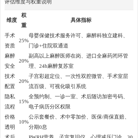
评估维度与权重说明
权
维度
具体指标
重
手术
母婴保健技术服务许可、麻醉科独立建科、
25%
资质
门诊+住院双通道
麻醉
副高以上麻醉医师在岗、进口全麻药闭环管
20%
安全
理、24h麻醉复苏室
技术
子宫彩超定位、一次性双腔微管、手术室层
20%
配置
流百级、可视化吸引系统
隐私
全预约制、一诊一室、术后随访加密号码、
15%
流程
电子病历分区权限
价格
公示套餐价、术中零加价、医保/商保直赔、
10%
透明
分期0息
术后
PWRH营养、子宫复旧仪、心理减压门诊、30