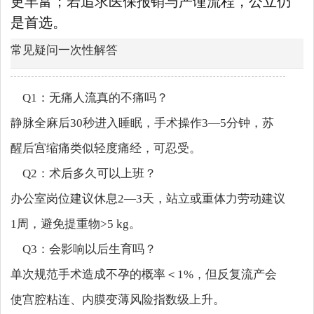
更丰富；若追求医保报销与严谨流程，公立仍
是首选。
常见疑问一次性解答
Q1：无痛人流真的不痛吗？
静脉全麻后30秒进入睡眠，手术操作3—5分钟，苏
醒后宫缩痛类似轻度痛经，可忍受。
Q2：术后多久可以上班？
办公室岗位建议休息2—3天，站立或重体力劳动建议
1周，避免提重物>5 kg。
Q3：会影响以后生育吗？
单次规范手术造成不孕的概率＜1%，但反复流产会
使宫腔粘连、内膜变薄风险指数级上升。