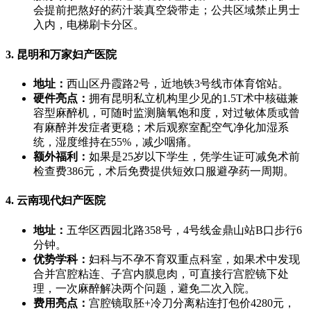
会提前把熬好的药汁装真空袋带走；公共区域禁止男士
入内，电梯刷卡分区。
3. 昆明和万家妇产医院
地址：
西山区丹霞路2号，近地铁3号线市体育馆站。
硬件亮点：
拥有昆明私立机构里少见的1.5T术中核磁兼
容型麻醉机，可随时监测脑氧饱和度，对过敏体质或曾
有麻醉并发症者更稳；术后观察室配空气净化加湿系
统，湿度维持在55%，减少咽痛。
额外福利：
如果是25岁以下学生，凭学生证可减免术前
检查费386元，术后免费提供短效口服避孕药一周期。
4. 云南现代妇产医院
地址：
五华区西园北路358号，4号线金鼎山站B口步行6
分钟。
优势学科：
妇科与不孕不育双重点科室，如果术中发现
合并宫腔粘连、子宫内膜息肉，可直接行宫腔镜下处
理，一次麻醉解决两个问题，避免二次入院。
费用亮点：
宫腔镜取胚+冷刀分离粘连打包价4280元，