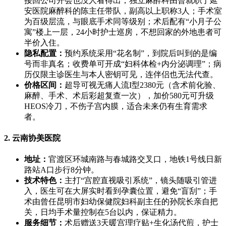
接回公司开会也没人看得出；独立麻醉科由曾就职于延
安医院麻醉科的陈主任带队，副高以上职称3人；手术室
为百级层流，与眼底手术同等级别；术后配有“小月子公
寓”楼上一层，24小时护士巡房，不想回家的外地患者可
半价入住。
隐私配置：
预约系统采用“花名制”，到院后叫到的是编
号而非真名；收费单可开成“妇科体检+内分泌调理”；病
历仅限主诊医生与本人密钥可见，连伴侣也无法代查。
价格区间：
超导可视无痛人流I型2380元（含术前化验、
麻醉、手术、术后彩超复查一次），加价580元可升级
HEOS冷刀，不伤子宫内膜，适合未来仍有生育需求
者。
2. 云南协美医院
地址：
官渡区环城南路与春城路交叉口，地铁1号线日新
路站A口步行8分钟。
技术特色：
主打“宫腔直视吸引系统”，镜头随吸引管进
入，医生可在大屏实时看到孕囊位置，避免“盲刮”；手
术由曾任昆明市妇幼保健院妇科副主任的孙院长亲自把
关，日均手术量控制在5台以内，保证精力。
服务细节：
术后赠送3天暖宫理疗贴+生化汤代煎，护士