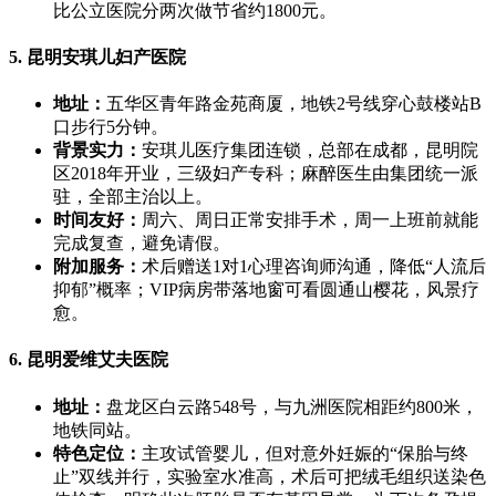
比公立医院分两次做节省约1800元。
5. 昆明安琪儿妇产医院
地址：
五华区青年路金苑商厦，地铁2号线穿心鼓楼站B
口步行5分钟。
背景实力：
安琪儿医疗集团连锁，总部在成都，昆明院
区2018年开业，三级妇产专科；麻醉医生由集团统一派
驻，全部主治以上。
时间友好：
周六、周日正常安排手术，周一上班前就能
完成复查，避免请假。
附加服务：
术后赠送1对1心理咨询师沟通，降低“人流后
抑郁”概率；VIP病房带落地窗可看圆通山樱花，风景疗
愈。
6. 昆明爱维艾夫医院
地址：
盘龙区白云路548号，与九洲医院相距约800米，
地铁同站。
特色定位：
主攻试管婴儿，但对意外妊娠的“保胎与终
止”双线并行，实验室水准高，术后可把绒毛组织送染色