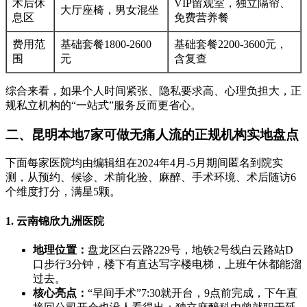
术后休
VIP留观室，独立隔帘、
大厅座椅，男女混坐
息区
免费营养餐
费用范
基础套餐1800-2600
基础套餐2200-3600元，
围
元
含复查
综合来看，如果个人时间紧张、隐私要求高、心理负担大，正
规私立机构的“一站式”服务反而更省心。
二、昆明本地7家可做无痛人流的正规机构实地盘点
下面每家医院均由编辑组在2024年4月-5月期间匿名到院实
测，从预约、候诊、术前化验、麻醉、手术环境、术后随访6
个维度打分，满星5颗。
1. 云南锦欣九洲医院
地理位置：
盘龙区白云路229号，地铁2号线白云路站D
口步行3分钟，楼下有直达写字楼电梯，上班午休都能溜
过去。
核心亮点：
“早间手术”7:30就开台，9点前完成，下午直