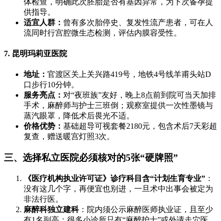
体检查，明确此次胚胎是否有基因异常，为下次备孕提
供指导。
适宜人群：
曾有多次胎停史、复发性流产患者，可在人
流同时行宫腔微生态检测，评估内膜容受性。
7. 昆明玛莉亚医院
地址：
官渡区关上关兴路419号，地铁4号线羊甫头站D
口步行10分钟。
服务亮点：
对“夜班族”友好，晚上8点前到院可当天加排
手术，麻醉师与护士三班倒；观察室提供一次性墨镜与
蒸汽眼罩，降低术后畏光不适。
价格优势：
基础超导可视套餐2180元，包含术后7天彩超
复查，赠送暖宫灯照3次。
三、选择私立医院必须核对的5张“硬牌照”
《医疗机构执业许可证》诊疗科目含“计划生育专业”
：
没有这几个字，再便宜也别进，一旦术中出事会被定为
非法行医。
麻醉科独立建科
：院内须公示麻醉医师执业证，且至少
有1名副高；很多小诊所只有“麻醉护士”或外请走穴医