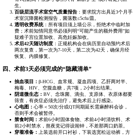
生。
百级层流手术室空气质量报告
：要求院方出具近3个月手
术室沉降菌检测报告，菌落数≤5cfu/皿。
透明收费系统
：所有项目须上墙公示，拒绝术中临时加
费；术前知情同意书必须列明“可能产生的额外费用”如
疑难子宫位置加收、高危妊娠加收。
术后42天随访制度
：正规机构会在病历里自动预约术后
两次复查，第一次为7-10天，第二次为42天，确保月经
恢复、内膜修复。
四、术前3天必须完成的“隐藏清单”
抽血项目：
β-HCG、血常规、凝血四项、乙肝两对半、
梅毒、HIV、空腹血糖，共7项，2小时出结果。
阴道微生态：
BV、念珠菌、滴虫、支原体、衣原体都要
筛查，有炎症必须先治疗，避免术后上行感染。
心电图：
心率＜50次/分或QT间期延长需麻醉科会诊，
否则手术会被暂停。
禁食时间：
术前6小时固体食物、术前4小时清饮料、术
前2小时禁水，熬夜党记得设闹钟，不差那两口奶茶。
穿着准备：
上装选前开口衬衫，下装选宽松运动裤，方