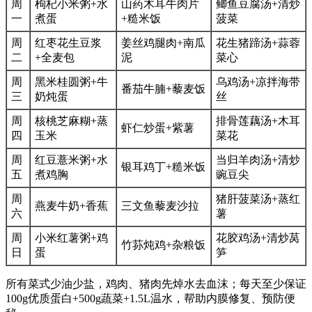
周
枸杞小米粥+水
山药木耳牛肉片
鲫鱼豆腐汤+清炒
一
煮蛋
+糙米饭
菠菜
周
红枣花生豆浆
姜丝鸡腿肉+南瓜
花生猪蹄汤+蒜蓉
二
+全麦包
泥
菜心
周
黑米桂圆粥+牛
乌鸡汤+凉拌海带
番茄牛腩+藜麦饭
三
奶炖蛋
丝
周
核桃芝麻糊+蒸
排骨莲藕汤+木耳
虾仁炒蛋+紫薯
四
玉米
菜花
周
红豆薏米粥+水
当归羊肉汤+清炒
银耳鸡丁+糙米饭
五
煮鸡胸
豌豆尖
周
猪肝菠菜汤+蒸红
燕麦牛奶+香蕉
三文鱼藜麦沙拉
六
薯
周
小米红薯粥+鸡
花胶鸡汤+清炒莴
竹荪炖鸡+杂粮饭
日
蛋
笋
所有菜式少油少盐，鸡肉、猪肉先焯水去血沫；每天至少保证
100g优质蛋白+500g蔬菜+1.5L温水，帮助内膜修复、预防便