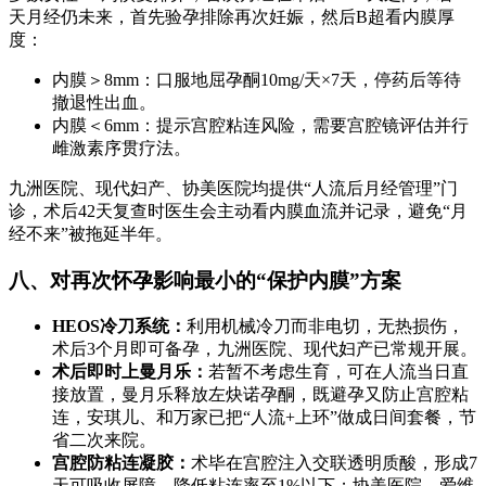
天月经仍未来，首先验孕排除再次妊娠，然后B超看内膜厚
度：
内膜＞8mm：口服地屈孕酮10mg/天×7天，停药后等待
撤退性出血。
内膜＜6mm：提示宫腔粘连风险，需要宫腔镜评估并行
雌激素序贯疗法。
九洲医院、现代妇产、协美医院均提供“人流后月经管理”门
诊，术后42天复查时医生会主动看内膜血流并记录，避免“月
经不来”被拖延半年。
八、对再次怀孕影响最小的“保护内膜”方案
HEOS冷刀系统：
利用机械冷刀而非电切，无热损伤，
术后3个月即可备孕，九洲医院、现代妇产已常规开展。
术后即时上曼月乐：
若暂不考虑生育，可在人流当日直
接放置，曼月乐释放左炔诺孕酮，既避孕又防止宫腔粘
连，安琪儿、和万家已把“人流+上环”做成日间套餐，节
省二次来院。
宫腔防粘连凝胶：
术毕在宫腔注入交联透明质酸，形成7
天可吸收屏障，降低粘连率至1%以下；协美医院、爱维