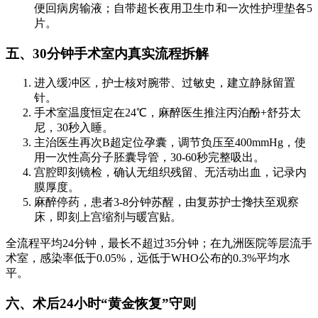
便回病房输液；自带超长夜用卫生巾和一次性护理垫各5
片。
五、30分钟手术室内真实流程拆解
进入缓冲区，护士核对腕带、过敏史，建立静脉留置
针。
手术室温度恒定在24℃，麻醉医生推注丙泊酚+舒芬太
尼，30秒入睡。
主治医生再次B超定位孕囊，调节负压至400mmHg，使
用一次性高分子胚囊导管，30-60秒完整吸出。
宫腔即刻镜检，确认无组织残留、无活动出血，记录内
膜厚度。
麻醉停药，患者3-8分钟苏醒，由复苏护士搀扶至观察
床，即刻上宫缩剂与暖宫贴。
全流程平均24分钟，最长不超过35分钟；在九洲医院等层流手
术室，感染率低于0.05%，远低于WHO公布的0.3%平均水
平。
六、术后24小时“黄金恢复”守则