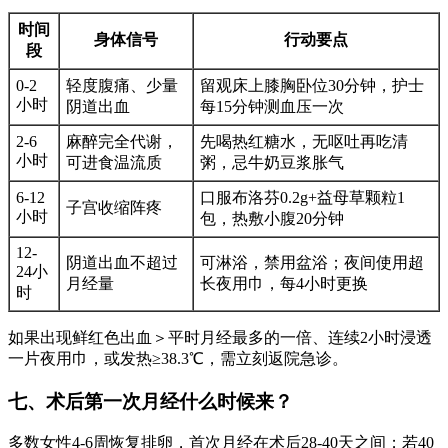
时间
身体信号
行动要点
段
0-2
轻度腹痛、少量
留观床上膝胸卧位30分钟，护士
小时
阴道出血
每15分钟测血压一次
2-6
麻醉完全代谢，
先喝热红糖水，无呕吐再吃清
小时
可进食温流质
粥，忌牛奶豆浆胀气
6-12
口服布洛芬0.2g+益母草颗粒1
子宫收缩阵疼
小时
包，热敷小腹20分钟
12-
阴道出血不超过
可淋浴，禁用盆浴；夜间使用超
24小
月经量
长夜用巾，每4小时更换
时
如果出现鲜红色出血＞平时月经最多的一倍、连续2小时浸透
一片夜用巾，或发热≥38.3℃，需立刻返院急诊。
七、术后第一次月经什么时候来？
多数女性4-6周恢复排卵，首次月经在术后28-40天之间；若40