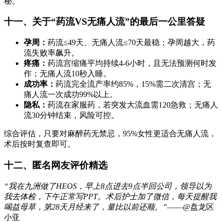
秘。
十一、关于“药流VS无痛人流”的最后一公里答疑
孕周：
药流≤49天、无痛人流≤70天最稳；孕周越大，药
流失败率飙升。
疼痛：
药流宫缩痛平均持续4-6小时，且无法预测何时发
作；无痛人流10秒入睡。
成功率：
药流完全流产率约85%，15%需二次清宫；无
痛人流一次成功99%以上。
隐私：
药流在家服药，若突发大流血需120急救；无痛人
流30分钟结束，风险可控。
综合评估，只要对麻醉药无禁忌，95%女性更适合无痛人流，
术后按时复查即可。
十二、匿名网友评价精选
“我在九洲做了HEOS，早上8点进去9点半回公司，领导以为
我去体检，下午正常写PPT。术后护士加了微信，每天提醒我
喝益母草，第28天月经来了，量比以前还顺。”
——@盘龙区
小亚