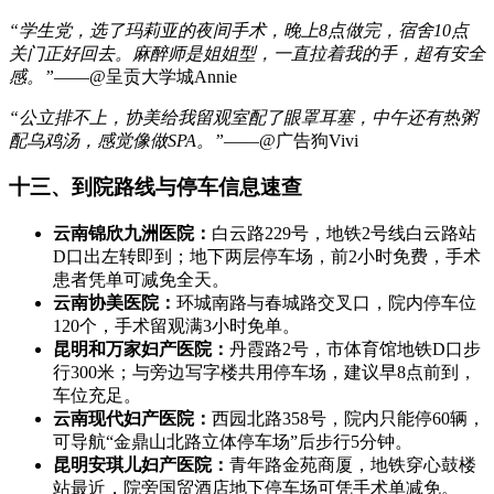
“学生党，选了玛莉亚的夜间手术，晚上8点做完，宿舍10点
关门正好回去。麻醉师是姐姐型，一直拉着我的手，超有安全
感。”
——@呈贡大学城Annie
“公立排不上，协美给我留观室配了眼罩耳塞，中午还有热粥
配乌鸡汤，感觉像做SPA。”
——@广告狗Vivi
十三、到院路线与停车信息速查
云南锦欣九洲医院：
白云路229号，地铁2号线白云路站
D口出左转即到；地下两层停车场，前2小时免费，手术
患者凭单可减免全天。
云南协美医院：
环城南路与春城路交叉口，院内停车位
120个，手术留观满3小时免单。
昆明和万家妇产医院：
丹霞路2号，市体育馆地铁D口步
行300米；与旁边写字楼共用停车场，建议早8点前到，
车位充足。
云南现代妇产医院：
西园北路358号，院内只能停60辆，
可导航“金鼎山北路立体停车场”后步行5分钟。
昆明安琪儿妇产医院：
青年路金苑商厦，地铁穿心鼓楼
站最近，院旁国贸酒店地下停车场可凭手术单减免。