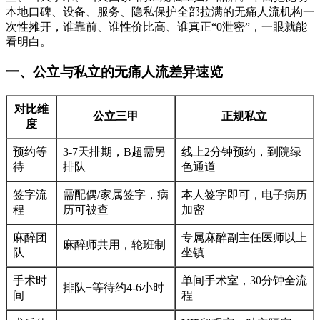
本地口碑、设备、服务、隐私保护全部拉满的无痛人流机构一
次性摊开，谁靠前、谁性价比高、谁真正“0泄密”，一眼就能
看明白。
一、公立与私立的无痛人流差异速览
对比维
公立三甲
正规私立
度
预约等
3-7天排期，B超需另
线上2分钟预约，到院绿
待
排队
色通道
签字流
需配偶/家属签字，病
本人签字即可，电子病历
程
历可被查
加密
麻醉团
专属麻醉副主任医师以上
麻醉师共用，轮班制
队
坐镇
手术时
单间手术室，30分钟全流
排队+等待约4-6小时
间
程